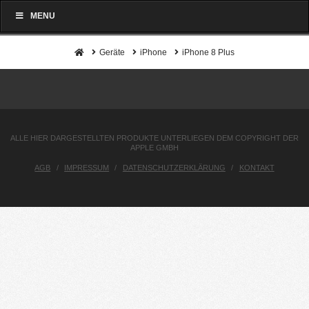
MENU
Home
Geräte
iPhone
iPhone 8 Plus
ALLE HIER DARGESTELLTEN PRODUKTE UNTERLIEGEN DEM COPYRIGHT DER
APPLE GMBH
AGB
IMPRESSUM
DATENSCHUTZERKLÄRUNG
KONTAKT