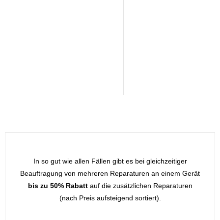
Homebutton-
55,00
Reparatur
€*
*Alle
Preise
inkl.
MwSt.
In so gut wie allen Fällen gibt es bei gleichzeitiger
Beauftragung von mehreren Reparaturen an einem Gerät
bis zu 50% Rabatt
auf die zusätzlichen Reparaturen
(nach Preis aufsteigend sortiert).